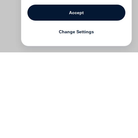
Accept
Change Settings
Contact
Deutsch
FAQ
GTC
Terms of use
Data Privacy
Legal notice
­