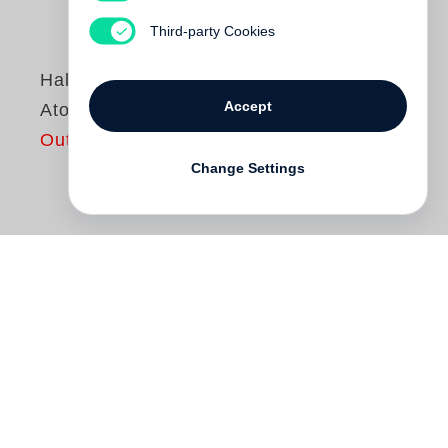
Third-party Cookies
Halldór Laxness
Accept
Atomstation
Out of print
Change Settings
Das Mädchen Ugla, vom isländischen
Norden nach Reykjavik gekommen, sieht
mit Staunen das Luxusleben, die Kälte
hinter den schönen Fassaden und die
politischen Umtriebe. Nach den heimlichen