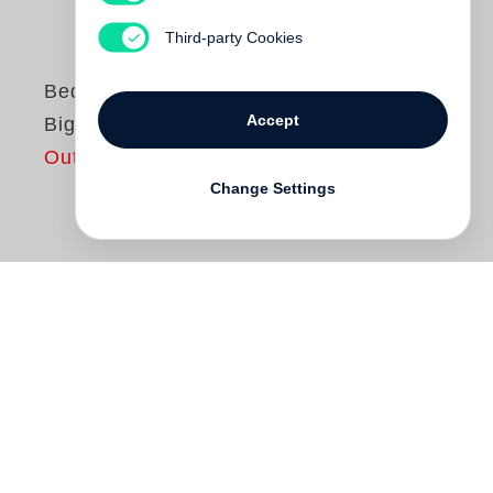
Third-party Cookies
Beda Achermann
Accept
Big Time
Out of print
Change Settings
Mitte der 1980er Jahre machte
Beda
Achermann
die
Männer Vogue
zu einem
der führenden deutschen Modemagazine.
Der unverwechselbare Stil des Art
Directors beeinflusste eine ganze