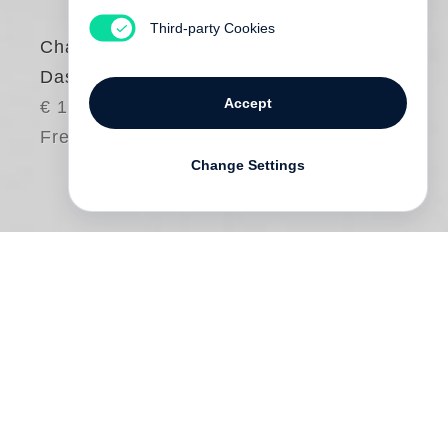
Third-party Cookies
Charles Dantzig
Das Meisterwerk
Accept
€ 18.00
Free shipping
Change Settings
Seit wann bezeichnet dieser
mittelalterliche Begriff des Handwerks ein
Stück gelungener Literatur? Gibt es
Kriterien, die ein literarisches Meisterwerk
zu erfüllen hätte? Oder besser noch, gibt