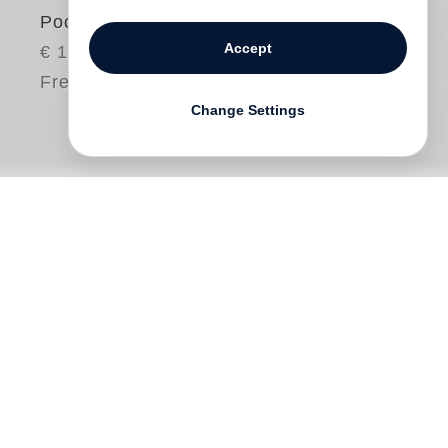
Pocket)
Accept
€ 15.00
Free shipping
Change Settings
Der Bauer Steinar lebt mit seiner Familie
in einer kargen Gegend Islands. Sein
besonderer Stolz gilt der Bewahrung der
isländischen Tradition. Steinar schenkt
dem Dünenkönig sein ihm überaus
wertvolles Pferd und folgt dessen
Einladung nach Kopenhagen. Hier