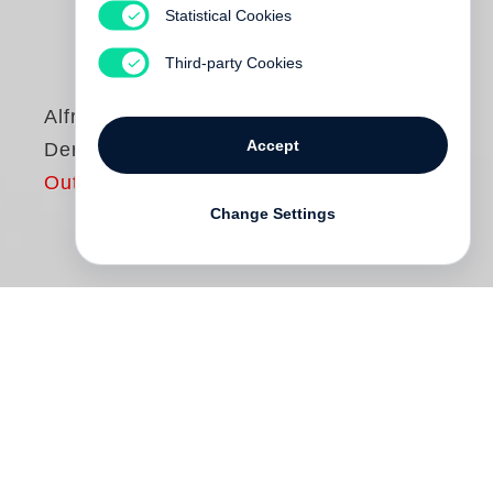
Statistical Cookies
Third-party Cookies
Alfred Roller
Accept
Der Rosenkavalier
Out of print
Change Settings
Bis ins Detail hat
Alfred Roller
die
Kostümskizzen für den »Rosenkavalier«
ausgearbeitet. Aber nicht nur das: Seine
Zeichnungen sind von so künstlerischer