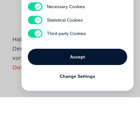
Necessary Cookies
Statistical Cookies
Third-party Cookies
Halldór Laxness
Der große Weber
Accept
von Kaschmir
Out of print
Change Settings
Er ist egozentrisch, rücksichtslos und auf
der Suche nach sich selbst. Island ist ihm
zu eng und provinziell, in der großen