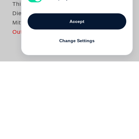
Thierry Paquot
Die Kunst des
Accept
Mittagsschlafs
Out of print
Change Settings
Die Siesta ist mehr als ein heiteres
Dämmern – sie ist ein Moment der Ruhe,
der Wollust und ein Akt des Widerstands,
gefeiert in Kunst und Literatur. Wer
mittags schläft, entzieht sich der
Fremdbestimmung, widersetzt sich den