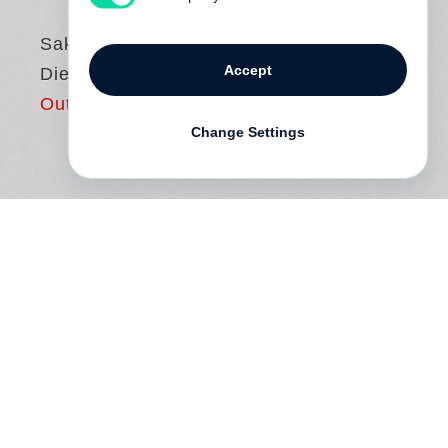
Saki
Accept
Die Rumpelkammer
Out of print
Change Settings
Sakis Erzählungen sind witzig, satirisch
und nicht selten makaber.
Die
Rumpelkammer
enthält 22 der besten
Geschichten – scharfzüngige Parodien der
englischen Upper Class vor dem Ersten
Weltkrieg und so unheimliche wie elegante