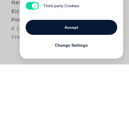
Reisen des Putti
Third-party Cookies
Eichelbaum (Steidl
Pocket)
Accept
€ 16.80
Free shipping
Change Settings
Als Richard »Putti« Eichelbaum in einer
kalten Novembernacht vor dem »Dixie
Dance Land« in New York tanzfreudige
Matrosen in den Club lockt, um sich ein
paar Dollar zu verdienen, ist er erst 19