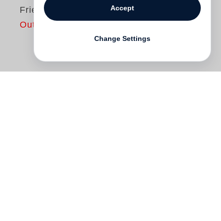
Accept
Friedrich Nietzsche
Out of print
Change Settings
Bis zum letzten Moment arbeitete
Nietzsche an seinen Texten und schickte
Korrekturen an seine Verleger – nichts war
ihm gleichgültig und der Leser schon gar
nicht. Immer wieder formulierte er die
hohen Erwartungen, die er an ihn hatte.
Nietzsches Schriften wurden jedoch nie in
der von ihm gewünschten Form