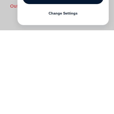
Out of print
Change Settings
Als die Novelle Katz und Maus 1961
erschien, waren die Kritiker überrascht.
Grass, als dessen Markenzeichen die
kaum zu bändigende Fülle galt, zeige sich
darin als Meister der kleinen Form, war
der Tenor der zeitgenössischen Rezeption.
Einige jedoch hätten das Buch lieber
indiziert gesehen: Ein pornographisches
und blasphemisches Machwerk sei es,