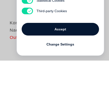
Statistical Cookies
Third-party Cookies
Komm, Trost der
Accept
Nacht
Out of print
Change Settings
Während des Dreißigjährigen Krieges, der
Mitteleuropa auf Jahre verwüstete und ein
Drittel der Bevölkerung dahinraffte,
entstanden Gedichte, die noch heute als
Glanzlichter deutscher Lyrik gefeiert