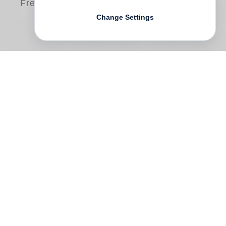
Free shipping
Change Settings
Im Norden der Stadt hängen die
Hoffnungen so tief wie der
Novemberhimmel. Wer hier liebt, rechnet
nicht mit einem Happy End. Schon gar
nicht Nene, Anfang Zwanzig und
Bademeisterin, die für das Unglück eine
ganz eigene Maßeinheit hat. Ihre
Überlebensstrategie: Bahnen ziehen,
versuchen zu vergessen, pragmatisch
sein. Dann lernt sie im Schwimmbad Boris