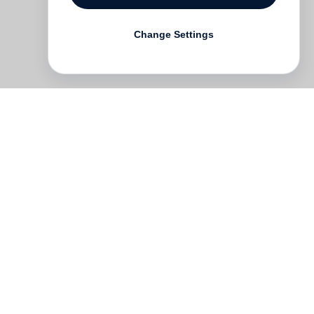
Change Settings
und
n