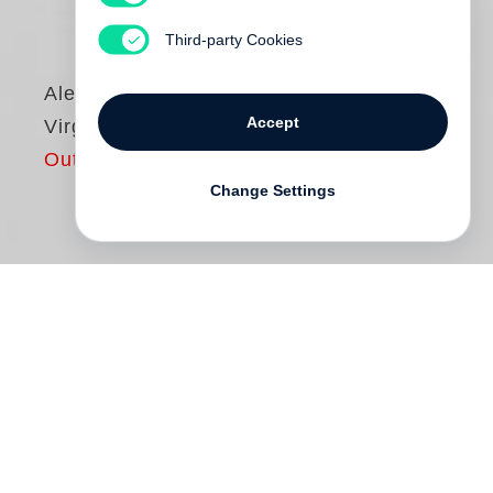
Third-party Cookies
Alexandra Harris
Accept
Virginia Woolf
Out of print
Change Settings
1907, im Alter von fünfundzwanzig Jahren
und als Schriftstellerin, die noch nichts
veröffentlicht hatte, musste sich Virginia
Stephen noch alles beweisen. Sie sah sich
an eine Weggabelung gekommen: „Ich