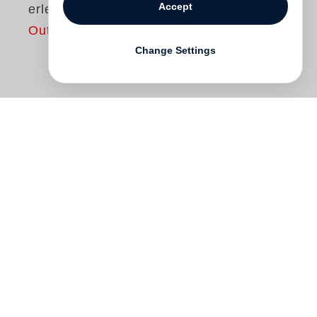
Accept
erlebten
Out of print
Change Settings
Mehr als siebzig Jahre nach der
'Machtergreifung' der Nationalsozialisten
beschäftigt uns immer noch die Frage:
Wie konnte das alles geschehen? Wie
erlebten 65 Millionen Männer, Frauen und
Kinder im 'Dritten Reich' die Zeit zwischen
der Machtübernahme und dem
Kriegsende?
Bernt Engelmann
, der den