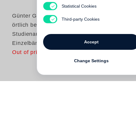
Third-party Cookies
Günter Grass
örtlich betäubt /
Accept
Studienausgabe in
Einzelbänden
Change Settings
Out of print
Eberhard Starusch, „Studienrat für
Deutsch und also Geschichte“ in
Westberlin, sammelt Material zu einem
Wehrmachtsgeneral, der im Sandkasten