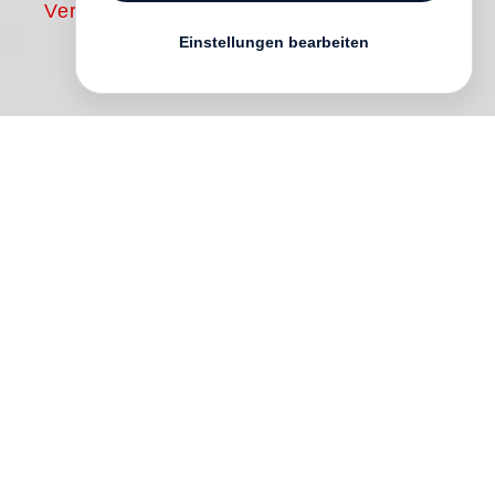
Vergriffen
Einstellungen bearbeiten
After four years of collaboration with
choreographer Peter Martins and the New
York City Ballet, Swiss portrait
photographer
Henry Leutwyler
was
granted unprecedented backstage access
to the Company during the winter of 2012.
The resulting book, Ballet, reflects 30
years of his passion for the art form,
realized in 30 days of photographing.