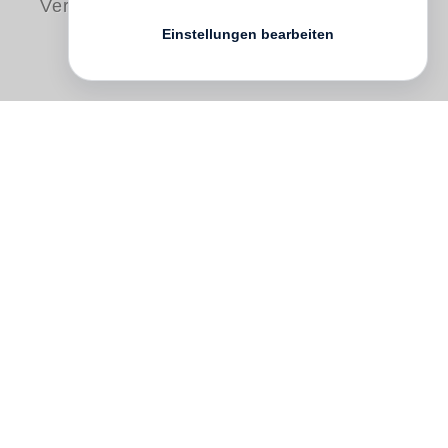
Versand
Einstellungen bearbeiten
Battlefields
is François-Marie Banier’s
celebration of gay culture at its most
flamboyant and proud. Comprised of
photos taken at Gay Prides in Brussels,
London, New York, Paris and Rome
between 1994 and 2018, Banier captures
the full glamorous spectrum of those
parading, all the feathers, sequins and
leather; but, more importantly, also the
characters beneath the make-up and wigs