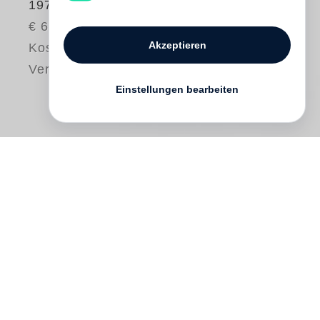
1974
€ 65.00
Akzeptieren
Kostenloser
Versand
Einstellungen bearbeiten
Timm Rautert
’s
Bildanalytische
Photographie
(Image-Analytical
Photography), from 1968 to 1974,
highlights the fundamental conditions of
photographic work—from the photographic
act and the development of photographic
images under an enlarger in the lab to the