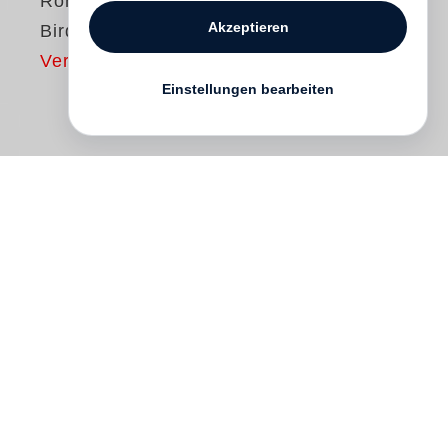
Roni Horn
Akzeptieren
Bird
Vergriffen
Einstellungen bearbeiten
bird
presents the culmination of
Roni
Horn
’s long-running photographic series of
taxidermied Icelandic wildfowl.
Photographed at close range against white
backgrounds (as though obeying the
conventional format of studio portraiture)
the birds are viewed from behind, their
unique physiognomies and markings