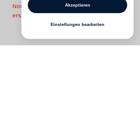
Akzeptieren
Noch nicht
erschienen
Einstellungen bearbeiten
Steidl Book Culture
steht für moderne
Fotografie- und visuelle Bücher und für die
(Handwerks)künste, die diese Bücher
auszeichnen: Gestaltung, Typographie,
Druck und Bindung.
Das Book of Books
begleitet die bisher größte Steidl-
Ausstellung
Magic on Paper. Steidl Book
Culture
bei Ground Seesaw Seochon in