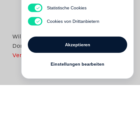
Statistische Cookies
Cookies von Drittanbietern
William Kentridge
Akzeptieren
Domestic Scenes
Vergriffen
Einstellungen bearbeiten
This book documents, for the first time, the
entire 54 images—as well as an additional
65 plate progressions not previously
known to exist—in
William Kentridge
’s