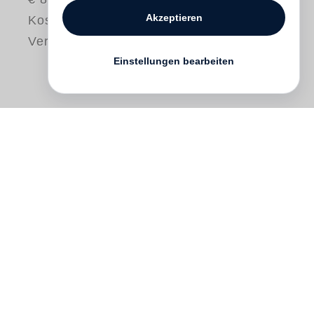
Akzeptieren
Kostenloser
Versand
Einstellungen bearbeiten
In 1977
William Eggleston
released
Election Eve
, his first and most elaborate
artist’s book, containing 100 original prints
in two leather-bound volumes housed in a
linen box. It was published by Caldecot
Chubb in New York in an edition of only
five, and has since become Eggleston’s
rarest collectible book. This new Steidl