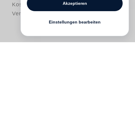
Akzeptieren
Kostenloser
Versand
Einstellungen bearbeiten
In 1990 Félix González-Torres
encountered an artwork by
Roni Horn
called
Gold Field
(1980/82), a simple
sheet of gold foil placed on the floor of the
Los Angeles Museum of Contemporary
Art. González-Torres was deeply moved
and wrote to Horn, beginning an exchange
between the artists that would last until