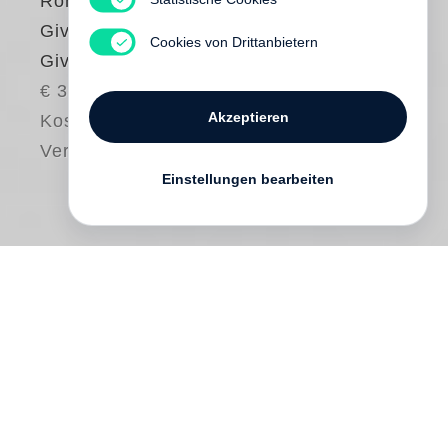
Roni Horn
Give Me Paradox or
Cookies von Drittanbietern
Give Me Death
€ 38.00
Akzeptieren
Kostenloser
Versand
Einstellungen bearbeiten
Working across sculpture, photography,
drawing and artist’s books,
Roni Horn
addresses identity, mutability and unease.
The title of this book, which accompanies
the artist’s exhibition of the same name at