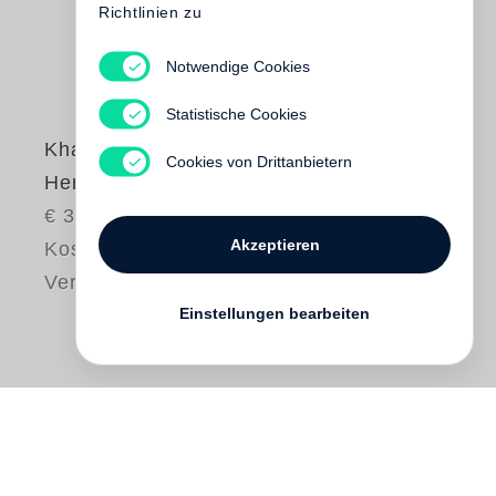
Richtlinien zu
Notwendige Cookies
Statistische Cookies
Khalid Al Thani
Cookies von Drittanbietern
Here is My Secret
€ 38.00
Akzeptieren
Kostenloser
Versand
Einstellungen bearbeiten
Much of Qatar appears to be desert