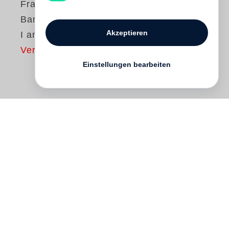
Francois-Marie
Banier
Akzeptieren
I am fascinated
Vergriffen
Einstellungen bearbeiten
24 Seiten
Book / Leporello
15.5 x 29.3 cm