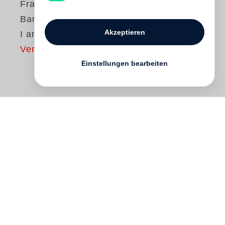
Francois-Marie
Banier
Akzeptieren
I am fascinated
Vergriffen
Einstellungen bearbeiten
24 Seiten
Book / Leporello
15.5 x 29.3 cm