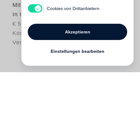
Mitch Epstein
Cookies von Drittanbietern
In India
€ 55.00
Akzeptieren
Kostenloser
Versand
Einstellungen bearbeiten
Between 1978 and 1989,
Mitch Epstein
made eight trips to India and shot tens of
thousands of photographs. He also made
three films there with his Indian wife,
director Mira Nair. The photographs in this