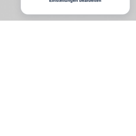
Einstellungen bearbeiten
Wer etwas auf sich hält in New Ross,
County Wicklow, und es sich leisten kann,
lässt seine Wäsche im Kloster waschen.
Doch was sich dort hinter den glänzenden
Fenstern und dicken Mauern ereignet, will
in der Kleinstadt niemand so genau
wissen. Denn es gibt Gerüchte. Dass es
moralisch fragwürdige Mädchen sind, die
zur Buße Schmutzflecken aus den Laken
waschen. Dass sie von früh bis spät
arbeiten müssen und daran zugrunde