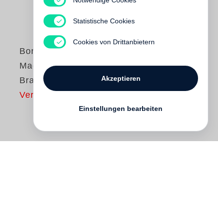
Statistische Cookies
Cookies von Drittanbietern
Boris Mikhailov
Maquette
Akzeptieren
Braunschweig
Vergriffen
Einstellungen bearbeiten
Maquette Braunschweig
is
Boris
Mikhailov
’s analysis of Germany’s political
and demographic development. In 2008 he