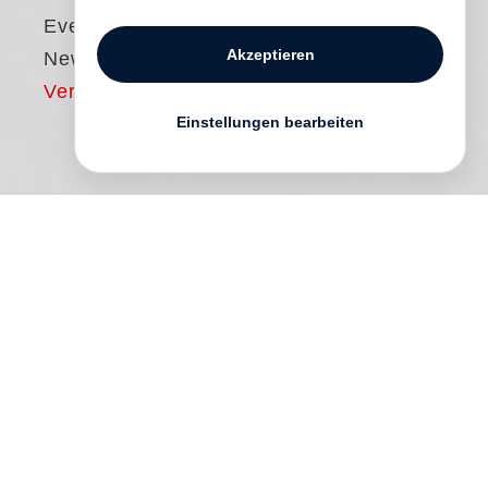
Evelyn Hofer
Akzeptieren
New York
Vergriffen
Einstellungen bearbeiten
The starting point for
Evelyn Hofer
’s
New
York
is the 1965 book
New York
Proclaimed
, which features an in-depth
essay by V. S. Pritchett and photos by
Hofer, and enjoyed great popularity upon
its original publication.
New York
Proclaimed
is an example of Hofer’s