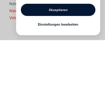
Nordstadt
Akzeptieren
Nachauflage in
Vorbereitung
Einstellungen bearbeiten
Im Norden der Stadt hängen die
Hoffnungen so tief wie der
Novemberhimmel. Wer hier liebt, rechnet
nicht mit einem Happy End. Schon gar
nicht Nene, Anfang Zwanzig und
Bademeisterin, die für das Unglück eine
ganz eigene Maßeinheit hat. Ihre