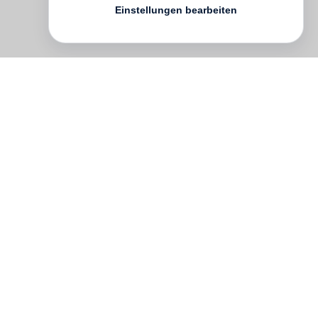
Einstellungen bearbeiten
Paper Passion Perfume
fängt den
einzigartigen Duft frischgedruckter Bücher
ein. Entwickelt von Geza Schön in enger
Zusammenarbeit mit
Gerhard Steidl
und
dem Wallpaper* Magazine erinnert das
Parfüm an die besondere
Geruchsmischung von Papier und Tinte,
die uns beim ersten Aufschlagen eines
schönen Buches gefangen nimmt. Geza
Schön ließ sich in der Steidl Druckerei