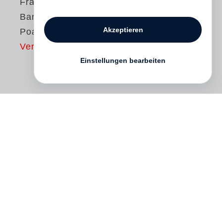
Francois-Marie
Banier
Akzeptieren
Poaime
Vergriffen
Einstellungen bearbeiten
I have always had the dream to make
books that would mirror a life formed by
the wind pushing us, by the fires I always
ignite much to the police’s chagrin: books
that, like my photographs, my drawings,
my writing – like an attitude – are not
produced but crafted. Together with Martin