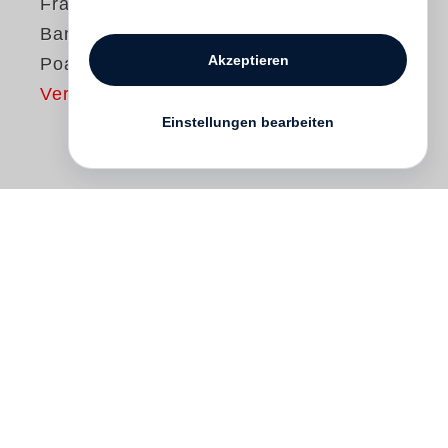
Francois-Marie
Banier
Akzeptieren
Poaime
Vergriffen
Einstellungen bearbeiten
I have always had the dream to make
books that would mirror a life formed by
the wind pushing us, by the fires I always
ignite much to the police’s chagrin: books
that, like my photographs, my drawings,
my writing – like an attitude – are not
produced but crafted. Together with Martin