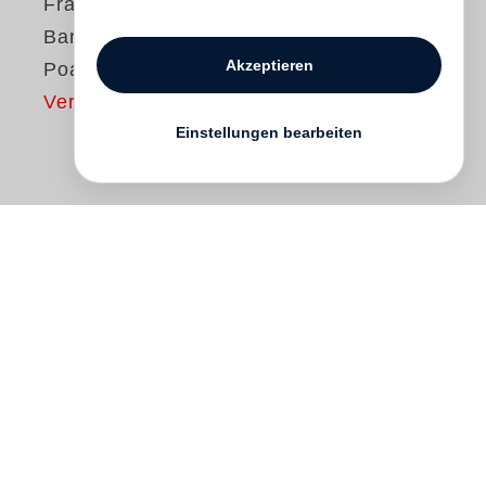
Francois-Marie
Banier
Akzeptieren
Poaime
Vergriffen
Einstellungen bearbeiten
I have always had the dream to make
books that would mirror a life formed by
the wind pushing us, by the fires I always
ignite much to the police’s chagrin: books
that, like my photographs, my drawings,
my writing – like an attitude – are not
produced but crafted. Together with Martin