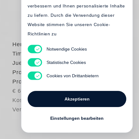
verbessern und Ihnen personalisierte Inhalte
zu liefern. Durch die Verwendung dieser
Website stimmen Sie unseren Cookie-
Richtlinien zu
Henry Leutwyler
,
Notwendige Cookies
Timm Rautert
,
Statistische Cookies
Juergen Teller
Process – People –
Cookies von Drittanbietern
Product
€ 65.00
Akzeptieren
Kostenloser
Versand
Einstellungen bearbeiten