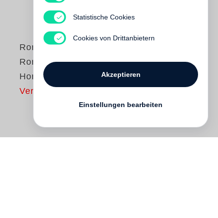
Statistische Cookies
Cookies von Drittanbietern
Roni Horn
Roni Horn aka Roni
Akzeptieren
Horn
Vergriffen
Einstellungen bearbeiten
For more than thirty years,
Roni Horn
has
developed a body of work of concentrated
visual power and intellectual rigor.
Innovative in diverse mediums, her