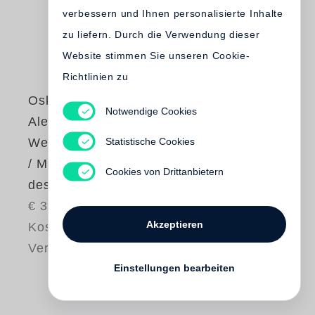
verbessern und Ihnen personalisierte Inhalte
zu liefern. Durch die Verwendung dieser
Website stimmen Sie unseren Cookie-
Richtlinien zu
Oskar Negt
,
Notwendige Cookies
Alexander Kluge
Statistische Cookies
Werkausgabe Bd. 8
/ Maßverhältnisse
Cookies von Drittanbietern
des Politischen
€ 34.80
Akzeptieren
Kostenloser
Versand
Einstellungen bearbeiten