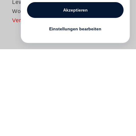
Lewis Baltz
Akzeptieren
Works
Vergriffen
Einstellungen bearbeiten
This much anticipated edition is one of the
publishing phenomena of the year,
encompassing the oeuvre of one of the
most significant artists working with
photography in the twentieth century.
Limited to 1,100 copies each signed and
numbered by
Lewis Baltz
’s indelible
influence on the development of