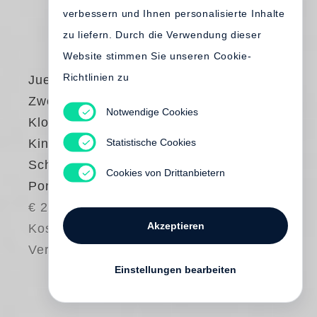
verbessern und Ihnen personalisierte Inhalte
zu liefern. Durch die Verwendung dieser
Website stimmen Sie unseren Cookie-
Richtlinien zu
Juergen Teller
Zwei Schäuferle mit
Notwendige Cookies
Kloß und eine
Statistische Cookies
Kinderportion
Schnitzel mit
Cookies von Drittanbietern
Pommes Frites
€ 20.00
Akzeptieren
Kostenloser
Versand
Einstellungen bearbeiten