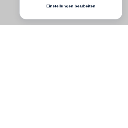
Einstellungen bearbeiten
Kontakt
English
FAQ
AGB
Nutzungsbedingungen
Datenschutz
Impressum
­
Presse
Vertrieb
Newsletter