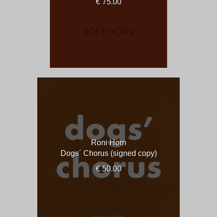
€ 75.00
Roni Horn
Dogs´ Chorus (signed copy)
€ 50.00