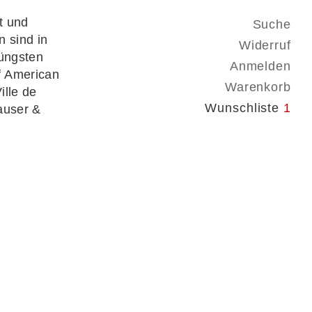
t und
Suche
n sind in
Widerruf
jüngsten
Anmelden
f American
Warenkorb
ille de
Wunschliste
1
auser &