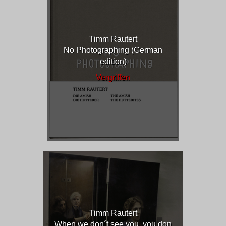
Timm Rautert
No Photographing (German
edition)
Vergriffen
Timm Rautert
When we don´t see you, you don