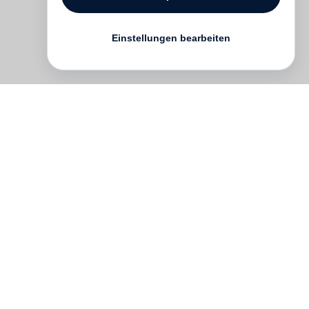
Einstellungen bearbeiten
Kontakt
English
FAQ
AGB
Nutzungsbedingungen
Datenschutz
Impressum
­
Presse
Vertrieb