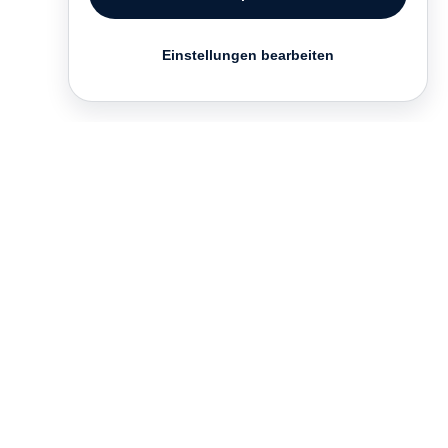
Einstellungen bearbeiten
Kontakt
English
FAQ
AGB
Nutzungsbedingungen
Datenschutz
Impressum
­
Presse
Vertrieb